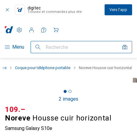
digitec
Vers l'app
Trouvez et commandez plus vite
Paramètres
Compte client
Listes de comparaison
Listes d'envies
Panier
Navigation par catégorie
Menu
Recherche
hone
Coque pour téléphone portable
Noreve Housse cuir horizontal
2 images
CHF
109.–
Noreve
Housse cuir horizontal
Samsung Galaxy S10e