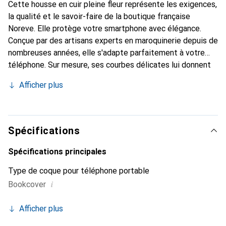
Cette housse en cuir pleine fleur représente les exigences,
la qualité et le savoir-faire de la boutique française
Noreve. Elle protège votre smartphone avec élégance.
Conçue par des artisans experts en maroquinerie depuis de
nombreuses années, elle s'adapte parfaitement à votre
téléphone. Sur mesure, ses courbes délicates lui donnent
une véritable seconde peau. Elle devient l'accessoire chic
Afficher plus
et indispensable de votre smartphone. Reconnaître
internationalement pour ses produits de haute qualité, la
marque Noreve est un choix sûr pour une clientèle
exigeante.
Spécifications
Spécifications principales
Type de coque pour téléphone portable
i
Bookcover
Afficher plus