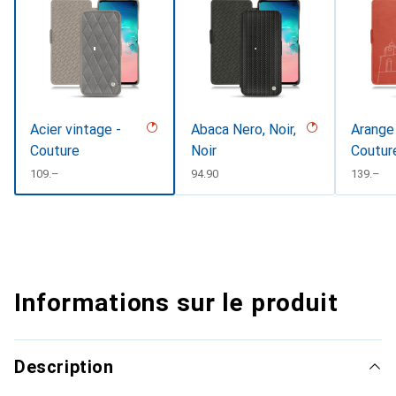
Acier vintage -
Abaca Nero, Noir,
Arange 
Couture
Noir
Coutur
CHF
109.–
CHF
94.90
CHF
139.–
Informations sur le produit
Description