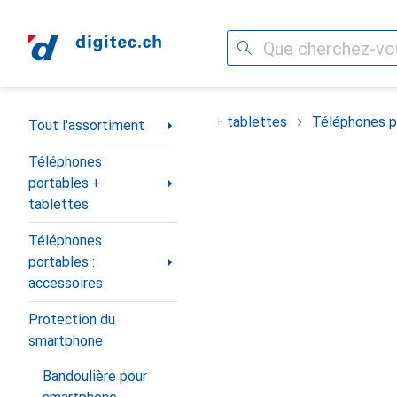
Recherche
Navigation par catégorie
ortiment
Téléphones portables + tablettes
Téléphones po
Tout l'assortiment
Téléphones
portables +
tablettes
Téléphones
portables :
accessoires
Protection du
smartphone
Bandoulière pour