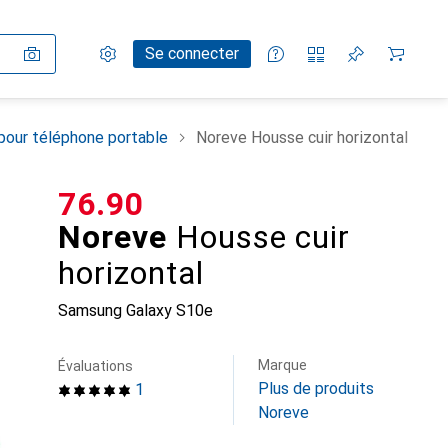
Paramètres
Compte client
Listes de comparaison
Listes d'envies
Panier
Se connecter
pour téléphone portable
Noreve Housse cuir horizontal
CHF
76.90
Noreve
Housse cuir
horizontal
Samsung Galaxy S10e
Marque
Évaluations
Plus de produits
1
Noreve