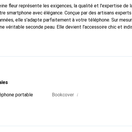
ine fleur représente les exigences, la qualité et l'expertise de 
tre smartphone avec élégance. Conçue par des artisans experts
nnées, elle s'adapte parfaitement à votre téléphone. Sur mesur
une véritable seconde peau. Elle devient l'accessoire chic et in
 internationalement pour ses produits de haute qualité, la mar
tèle exigeante.
ales
i
éphone portable
Bookcover