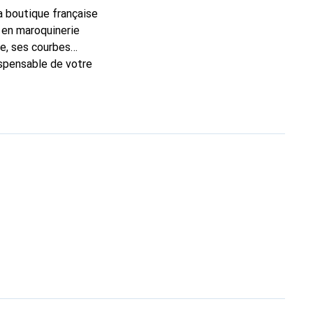
la boutique française
 en maroquinerie
e, ses courbes
dispensable de votre
que Noreve est un