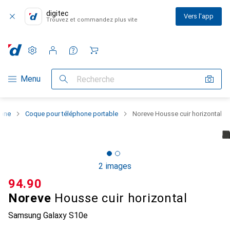
digitec
Vers l'app
Trouvez et commandez plus vite
Paramètres
Compte client
Listes de comparaison
Listes d'envies
Panier
Navigation par catégorie
Menu
Recherche
hone
Coque pour téléphone portable
Noreve Housse cuir horizontal
2 images
CHF
94.90
Noreve
Housse cuir horizontal
Samsung Galaxy S10e