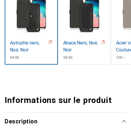
Autruche nero,
Abaca Nero, Noir,
Acier v
Noir, Noir
Noir
Coutur
CHF
94.90
CHF
94.90
CHF
109.–
Informations sur le produit
Description