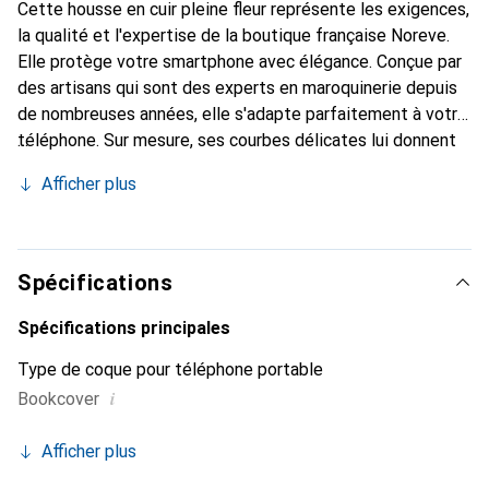
Cette housse en cuir pleine fleur représente les exigences,
la qualité et l'expertise de la boutique française Noreve.
Elle protège votre smartphone avec élégance. Conçue par
des artisans qui sont des experts en maroquinerie depuis
de nombreuses années, elle s'adapte parfaitement à votre
téléphone. Sur mesure, ses courbes délicates lui donnent
une véritable seconde peau. Elle devient l'accessoire chic
Afficher plus
et indispensable pour votre smartphone. Reconnaît
internationalement pour ses produits de haute qualité, la
marque Noreve est un choix sûr pour une clientèle
exigeante.
Spécifications
Spécifications principales
Type de coque pour téléphone portable
i
Bookcover
Afficher plus