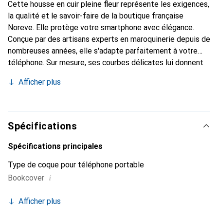
Cette housse en cuir pleine fleur représente les exigences,
la qualité et le savoir-faire de la boutique française
Noreve. Elle protège votre smartphone avec élégance.
Conçue par des artisans experts en maroquinerie depuis de
nombreuses années, elle s'adapte parfaitement à votre
téléphone. Sur mesure, ses courbes délicates lui donnent
une véritable seconde peau. Elle devient l'accessoire chic
Afficher plus
et indispensable de votre smartphone. Reconnaître
internationalement pour ses produits de haute qualité, la
marque Noreve est un choix sûr pour une clientèle
exigeante.
Spécifications
Spécifications principales
Type de coque pour téléphone portable
i
Bookcover
Afficher plus