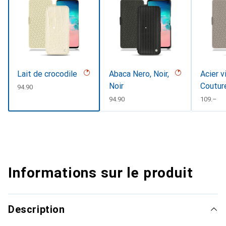
Lait de crocodile
Abaca Nero, Noir,
Acier v
Noir
Coutur
CHF
94.90
CHF
94.90
CHF
109.–
Informations sur le produit
Description