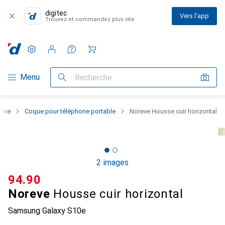
digitec
Vers l'app
Trouvez et commandez plus vite
Paramètres
Compte client
Listes de comparaison
Listes d'envies
Panier
Navigation par catégorie
Menu
Recherche
hone
Coque pour téléphone portable
Noreve Housse cuir horizontal
2 images
CHF
94.90
Noreve
Housse cuir horizontal
Samsung Galaxy S10e