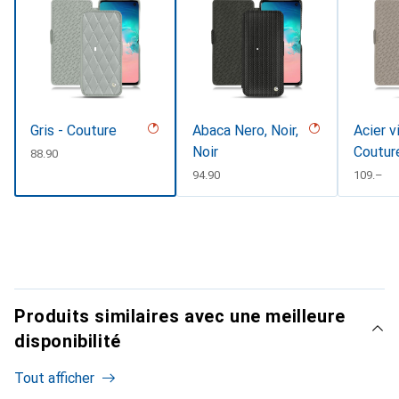
Gris - Couture
Abaca Nero, Noir,
Acier v
Noir
Coutur
CHF
88.90
CHF
94.90
CHF
109.–
Produits similaires avec une meilleure
disponibilité
Tout afficher