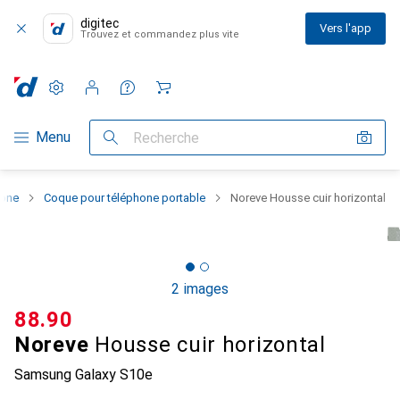
digitec
Vers l'app
Trouvez et commandez plus vite
Paramètres
Compte client
Listes de comparaison
Listes d'envies
Panier
Navigation par catégorie
Menu
Recherche
hone
Coque pour téléphone portable
Noreve Housse cuir horizontal
2 images
CHF
88.90
Noreve
Housse cuir horizontal
Samsung Galaxy S10e