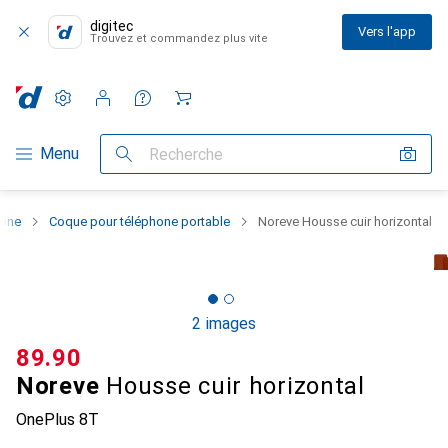
digitec
Vers l'app
Trouvez et commandez plus vite
Paramètres
Compte client
Listes de comparaison
Listes d'envies
Panier
Navigation par catégorie
Menu
Recherche
hone
Coque pour téléphone portable
Noreve Housse cuir horizontal
2 images
CHF
89.90
Noreve
Housse cuir horizontal
OnePlus 8T