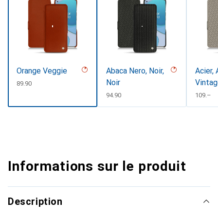
Orange Veggie
Abaca Nero, Noir,
Acier, 
Noir
Vinta
CHF
89.90
CHF
94.90
CHF
109.–
Informations sur le produit
Description