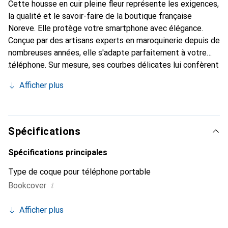
Cette housse en cuir pleine fleur représente les exigences,
la qualité et le savoir-faire de la boutique française
Noreve. Elle protège votre smartphone avec élégance.
Conçue par des artisans experts en maroquinerie depuis de
nombreuses années, elle s'adapte parfaitement à votre
téléphone. Sur mesure, ses courbes délicates lui confèrent
une véritable seconde peau. Elle devient l'accessoire chic
Afficher plus
et indispensable pour votre smartphone. Reconnaître
internationalement pour ses produits de haute qualité, la
marque Noreve est un choix sûr pour une clientèle
exigeante.
Spécifications
Spécifications principales
Type de coque pour téléphone portable
i
Bookcover
Afficher plus