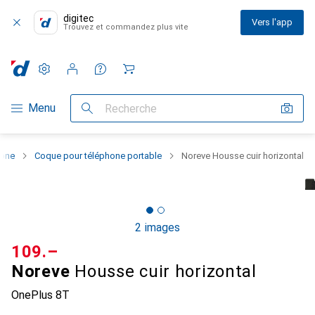
digitec
Vers l'app
Trouvez et commandez plus vite
Paramètres
Compte client
Listes de comparaison
Listes d'envies
Panier
Navigation par catégorie
Menu
Recherche
hone
Coque pour téléphone portable
Noreve Housse cuir horizontal
2 images
CHF
109.–
Noreve
Housse cuir horizontal
OnePlus 8T