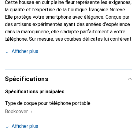
Cette housse en cuir pleine fleur représente les exigences,
la qualité et l'expertise de la boutique française Noreve.
Elle protège votre smartphone avec élégance. Conçue par
des artisans expérimentés ayant des années d'expérience
dans la maroquinerie, elle s'adapte parfaitement à votre
téléphone. Sur mesure, ses courbes délicates lui confèrent
une véritable seconde peau. Elle devient l'accessoire chic
Afficher plus
et indispensable pour votre smartphone. Reconnu
internationalement pour ses produits de haute qualité, la
marque Noreve est un choix fiable pour une clientèle
exigeante.
Spécifications
Spécifications principales
Type de coque pour téléphone portable
i
Bookcover
Afficher plus