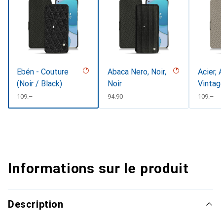
Ebén - Couture
Abaca Nero, Noir,
Acier, 
(Noir / Black)
Noir
Vinta
CHF
109.–
CHF
94.90
CHF
109.–
Informations sur le produit
Description