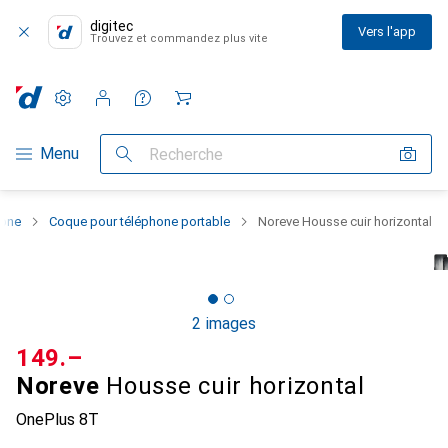
digitec
Vers l'app
Trouvez et commandez plus vite
Paramètres
Compte client
Listes de comparaison
Listes d'envies
Panier
Navigation par catégorie
Menu
Recherche
hone
Coque pour téléphone portable
Noreve Housse cuir horizontal
2 images
CHF
149.–
Noreve
Housse cuir horizontal
OnePlus 8T