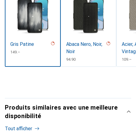
Gris Patine
Abaca Nero, Noir,
Acier, 
Noir
Vinta
CHF
149.–
CHF
94.90
CHF
109.–
Produits similaires avec une meilleure
disponibilité
Tout afficher