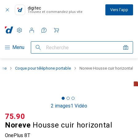
digitec
Vers l'app
Trouvez et commandez plus vite
Paramètres
Compte client
Listes de comparaison
Listes d'envies
Panier
Navigation par catégorie
Menu
Recherche
hone
Coque pour téléphone portable
Noreve Housse cuir horizontal
2 images
1 Vidéo
CHF
75.90
Noreve
Housse cuir horizontal
OnePlus 8T