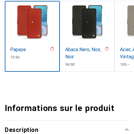
Papaye
Abaca Nero, Noir,
Acier, 
Noir
Vinta
CHF
75.90
CHF
94.90
CHF
109.–
Informations sur le produit
Description