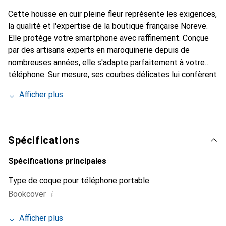
Cette housse en cuir pleine fleur représente les exigences,
la qualité et l'expertise de la boutique française Noreve.
Elle protège votre smartphone avec raffinement. Conçue
par des artisans experts en maroquinerie depuis de
nombreuses années, elle s'adapte parfaitement à votre
téléphone. Sur mesure, ses courbes délicates lui confèrent
une véritable seconde peau. Elle devient l'accessoire chic
Afficher plus
et indispensable de votre smartphone. Reconnaître
internationalement pour ses produits de haute qualité, la
marque Noreve est un choix sûr pour une clientèle
exigeante.
Spécifications
Spécifications principales
Type de coque pour téléphone portable
i
Bookcover
Afficher plus