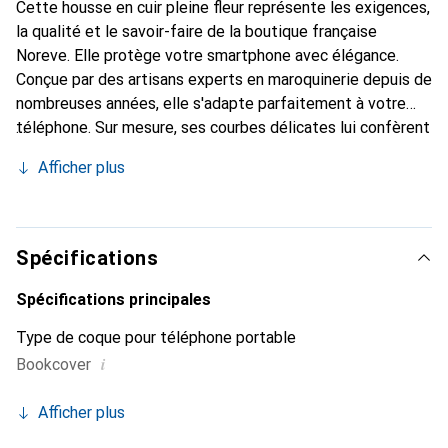
Cette housse en cuir pleine fleur représente les exigences,
la qualité et le savoir-faire de la boutique française
Noreve. Elle protège votre smartphone avec élégance.
Conçue par des artisans experts en maroquinerie depuis de
nombreuses années, elle s'adapte parfaitement à votre
téléphone. Sur mesure, ses courbes délicates lui confèrent
une véritable seconde peau. Elle devient un accessoire
Afficher plus
chic et indispensable pour votre smartphone. Reconnu
internationalement pour ses produits de haute qualité, la
marque Noreve est un choix sûr pour une clientèle
exigeante.
Spécifications
Spécifications principales
Type de coque pour téléphone portable
i
Bookcover
Afficher plus