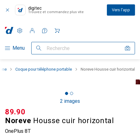
digitec
Vers l'app
Trouvez et commandez plus vite
Paramètres
Compte client
Listes de comparaison
Listes d'envies
Panier
Navigation par catégorie
Menu
Recherche
hone
Coque pour téléphone portable
Noreve Housse cuir horizontal
2 images
CHF
89.90
Noreve
Housse cuir horizontal
OnePlus 8T