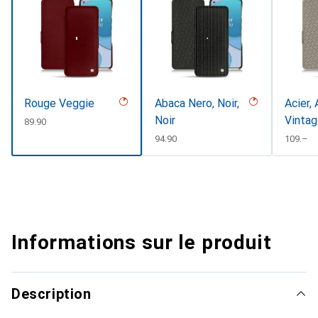
Rouge Veggie
Abaca Nero, Noir,
Acier, 
Noir
Vinta
CHF
89.90
CHF
94.90
CHF
109.–
Informations sur le produit
Description