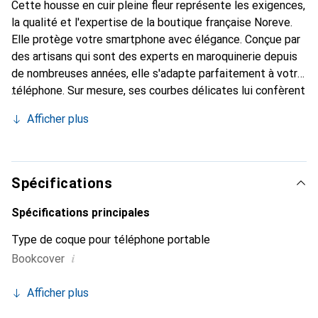
Cette housse en cuir pleine fleur représente les exigences,
la qualité et l'expertise de la boutique française Noreve.
Elle protège votre smartphone avec élégance. Conçue par
des artisans qui sont des experts en maroquinerie depuis
de nombreuses années, elle s'adapte parfaitement à votre
téléphone. Sur mesure, ses courbes délicates lui confèrent
une véritable seconde peau. Elle devient l'accessoire chic
Afficher plus
et incontournable pour votre smartphone. Reconnu
internationalement pour ses produits de haute qualité, la
marque Noreve est un choix sûr pour une clientèle
exigeante.
Spécifications
Spécifications principales
Type de coque pour téléphone portable
i
Bookcover
Afficher plus