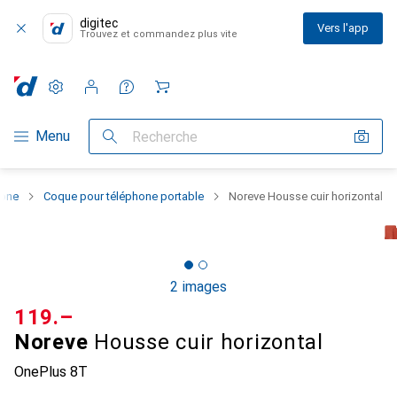
digitec
Vers l'app
Trouvez et commandez plus vite
Paramètres
Compte client
Listes de comparaison
Listes d'envies
Panier
Navigation par catégorie
Menu
Recherche
hone
Coque pour téléphone portable
Noreve Housse cuir horizontal
2 images
CHF
119.–
Noreve
Housse cuir horizontal
OnePlus 8T