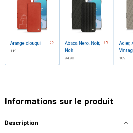
Arange clouqui
Abaca Nero, Noir,
Acier, 
Noir
Vinta
CHF
119.–
CHF
94.90
CHF
109.–
Informations sur le produit
Description