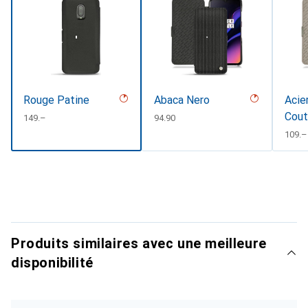
Rouge Patine
Abaca Nero
Acier
Cout
CHF
149.–
CHF
94.90
CHF
109.–
Produits similaires avec une meilleure
disponibilité