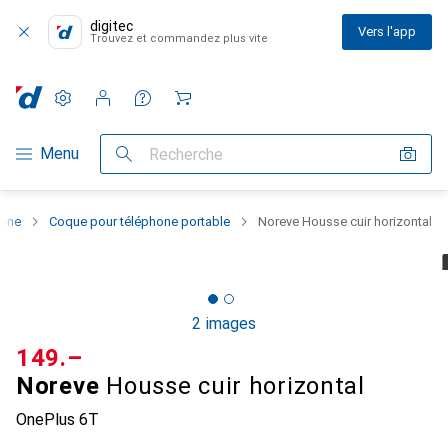
digitec
Vers l'app
Trouvez et commandez plus vite
Paramètres
Compte client
Listes de comparaison
Listes d'envies
Panier
Navigation par catégorie
Menu
Recherche
hone
Coque pour téléphone portable
Noreve Housse cuir horizontal
2 images
CHF
149.–
Noreve
Housse cuir horizontal
OnePlus 6T