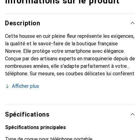
Informations sur le produit
Description
Cette housse en cuir pleine fleur représente les exigences,
la qualité et le savoir-faire de la boutique française
Noreve. Elle protège votre smartphone avec élégance.
Conçue par des artisans experts en maroquinerie depuis de
nombreuses années, elle s'adapte parfaitement à votre
téléphone. Sur mesure, ses courbes délicates lui confèrent
une véritable seconde peau. Elle devient un accessoire
Afficher plus
chic et indispensable pour votre smartphone. Reconnaître
internationalement pour ses produits de haute qualité, la
marque Noreve est un choix sûr pour une clientèle
exigeante.
Spécifications
Spécifications principales
Type de coque pour téléphone portable