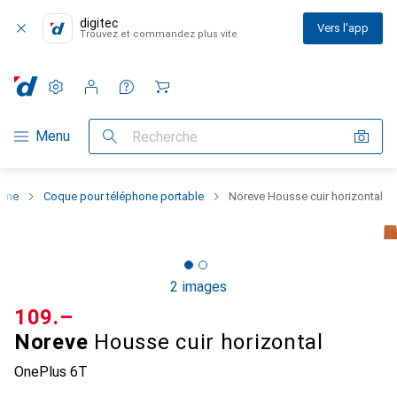
digitec
Vers l'app
Trouvez et commandez plus vite
Paramètres
Compte client
Listes de comparaison
Listes d'envies
Panier
Navigation par catégorie
Menu
Recherche
hone
Coque pour téléphone portable
Noreve Housse cuir horizontal
2 images
CHF
109.–
Noreve
Housse cuir horizontal
OnePlus 6T