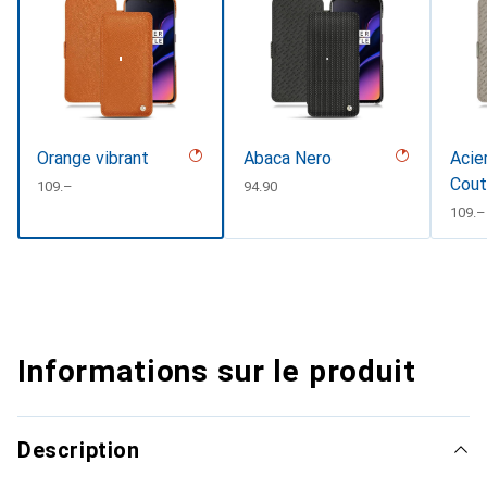
Orange vibrant
Abaca Nero
Acier
Cout
CHF
109.–
CHF
94.90
CHF
109.–
Informations sur le produit
Description