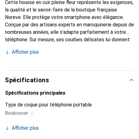
Cette housse en cuir pleine fleur représente les exigences,
la qualité et le savoir-faire de la boutique française
Noreve. Elle protège votre smartphone avec élégance.
Conçue par des artisans experts en maroquinerie depuis de
nombreuses années, elle s'adapte parfaitement à votre
téléphone. Sur mesure, ses courbes délicates lui donnent
une véritable seconde peau. Elle devient l'accessoire chic
Afficher plus
et indispensable pour votre smartphone. Reconnaître à
l'international pour ses produits de haute qualité, la
marque Noreve est un choix sûr pour une clientèle
exigeante.
Spécifications
Spécifications principales
Type de coque pour téléphone portable
i
Bookcover
Afficher plus