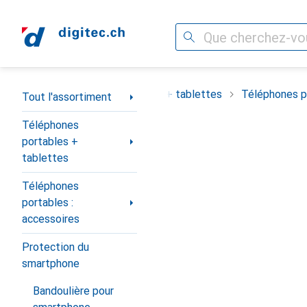
Recherche
Navigation par catégorie
ortiment
Téléphones portables + tablettes
Téléphones po
Tout l'assortiment
Téléphones
portables +
tablettes
Téléphones
portables :
accessoires
Protection du
smartphone
Bandoulière pour