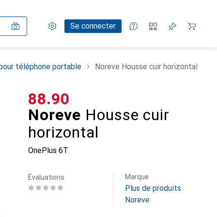
Paramètres
Compte client
Listes de comparaison
Listes d'envies
Panier
Se connecter
pour téléphone portable
Noreve Housse cuir horizontal
CHF
88.90
Noreve
Housse cuir
horizontal
OnePlus 6T
Marque
Évaluations
Plus de produits
Noreve