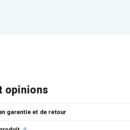
t opinions
en garantie et de retour
produit
0