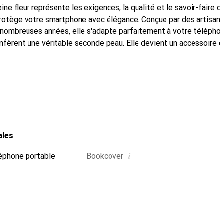
ine fleur représente les exigences, la qualité et le savoir-faire 
protège votre smartphone avec élégance. Conçue par des artisa
nombreuses années, elle s'adapte parfaitement à votre télépho
onfèrent une véritable seconde peau. Elle devient un accessoire 
Reconnu internationalement pour ses produits de haute qualité
e clientèle exigeante.
ales
i
éphone portable
Bookcover