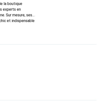
de la boutique
ns experts en
ne. Sur mesure, ses
chic et indispensable
, la marque Noreve