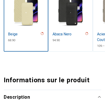
Beige
Abaca Nero
Acier
Cout
CHF
68.90
CHF
94.90
CHF
109.–
Informations sur le produit
Description