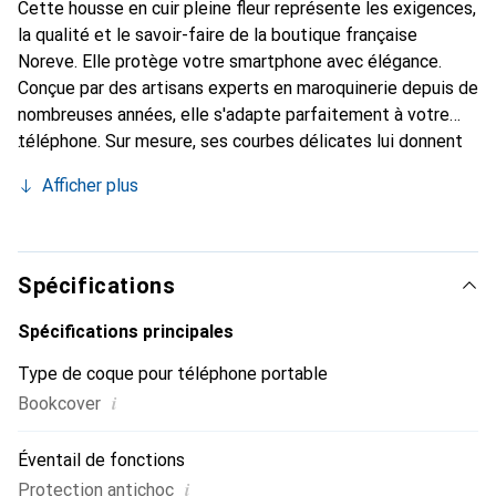
Cette housse en cuir pleine fleur représente les exigences,
la qualité et le savoir-faire de la boutique française
Noreve. Elle protège votre smartphone avec élégance.
Conçue par des artisans experts en maroquinerie depuis de
nombreuses années, elle s'adapte parfaitement à votre
téléphone. Sur mesure, ses courbes délicates lui donnent
une véritable seconde peau. Elle devient l'accessoire chic
Afficher plus
et indispensable de votre smartphone. La marque Noreve
est reconnue internationalement pour ses produits de
haute qualité et constitue un choix sûr pour une clientèle
exigeante.
Spécifications
Spécifications principales
Type de coque pour téléphone portable
i
Bookcover
Éventail de fonctions
i
Protection antichoc