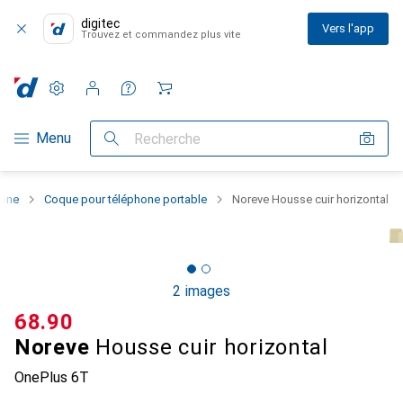
digitec
Vers l'app
Trouvez et commandez plus vite
Paramètres
Compte client
Listes de comparaison
Listes d'envies
Panier
Navigation par catégorie
Menu
Recherche
hone
Coque pour téléphone portable
Noreve Housse cuir horizontal
2 images
CHF
68.90
Noreve
Housse cuir horizontal
OnePlus 6T