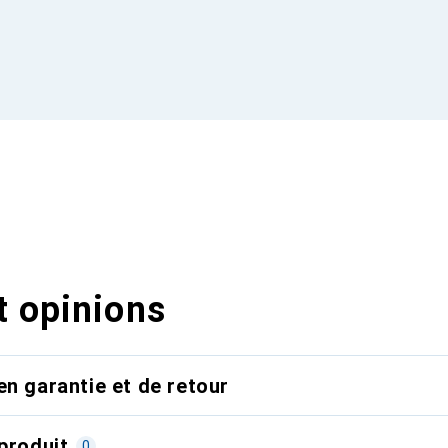
t opinions
en garantie et de retour
produit
0