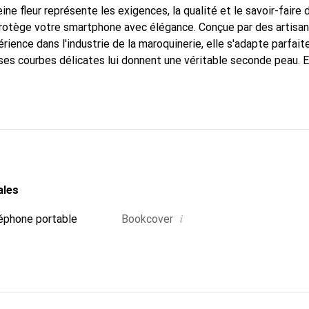
ine fleur représente les exigences, la qualité et le savoir-faire 
 protège votre smartphone avec élégance. Conçue par des artisa
rience dans l'industrie de la maroquinerie, elle s'adapte parfai
ses courbes délicates lui donnent une véritable seconde peau. E
dispensable pour votre smartphone. Reconnaît internationalemen
que Noreve est un choix fiable pour une clientèle exigeante.
ales
i
éphone portable
Bookcover