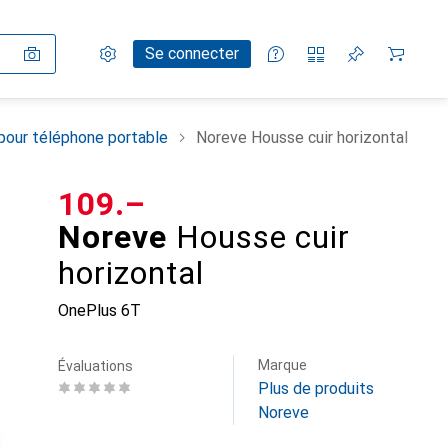
Paramètres
Compte client
Listes de comparaison
Listes d'envies
Panier
Se connecter
pour téléphone portable
Noreve Housse cuir horizontal
CHF
109.–
Noreve
Housse cuir
horizontal
OnePlus 6T
Marque
Évaluations
Plus de produits
Noreve