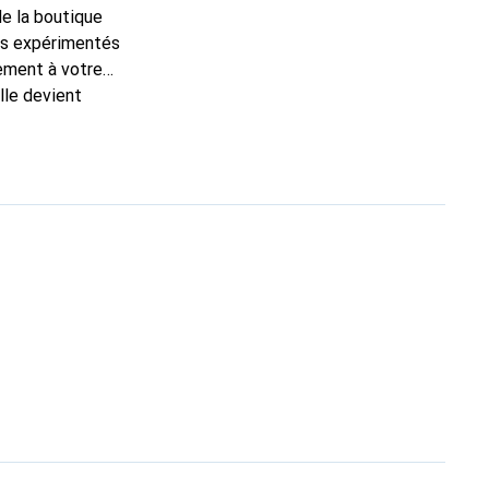
de la boutique
ns expérimentés
tement à votre
lle devient
t pour ses produits