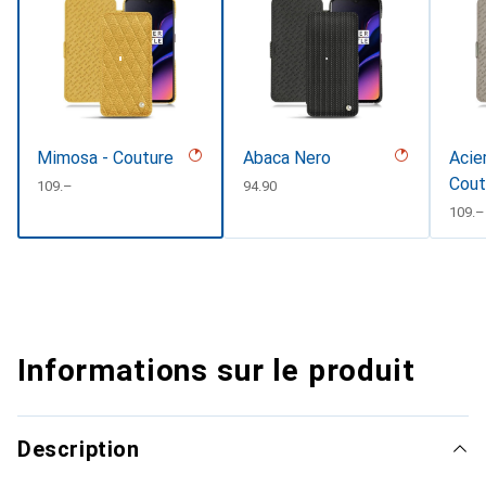
Mimosa - Couture
Abaca Nero
Acier
Cout
CHF
109.–
CHF
94.90
CHF
109.–
Informations sur le produit
Description