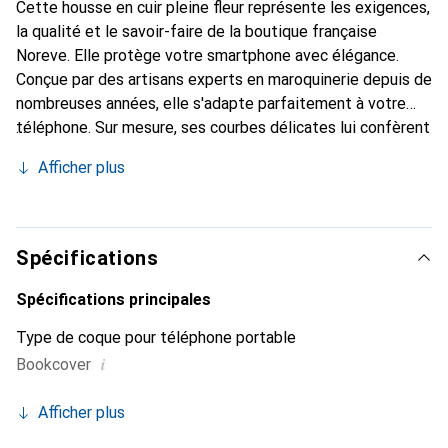
Cette housse en cuir pleine fleur représente les exigences,
la qualité et le savoir-faire de la boutique française
Noreve. Elle protège votre smartphone avec élégance.
Conçue par des artisans experts en maroquinerie depuis de
nombreuses années, elle s'adapte parfaitement à votre
téléphone. Sur mesure, ses courbes délicates lui confèrent
une véritable seconde peau. Elle devient l'accessoire chic
Afficher plus
et indispensable pour votre smartphone. Reconnaître
internationalement pour ses produits de haute qualité, la
marque Noreve est un choix sûr pour une clientèle
exigeante.
Spécifications
Spécifications principales
Type de coque pour téléphone portable
i
Bookcover
Afficher plus