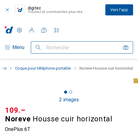
digitec
Vers l'app
Trouvez et commandez plus vite
Paramètres
Compte client
Listes de comparaison
Listes d'envies
Panier
Navigation par catégorie
Menu
Recherche
hone
Coque pour téléphone portable
Noreve Housse cuir horizontal
2 images
CHF
109.–
Noreve
Housse cuir horizontal
OnePlus 6T