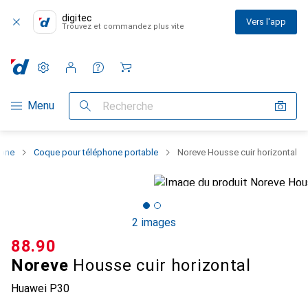
digitec
Vers l'app
Trouvez et commandez plus vite
Paramètres
Compte client
Listes de comparaison
Listes d'envies
Panier
Navigation par catégorie
Menu
Recherche
hone
Coque pour téléphone portable
Noreve Housse cuir horizontal
2 images
CHF
88.90
Noreve
Housse cuir horizontal
Huawei P30