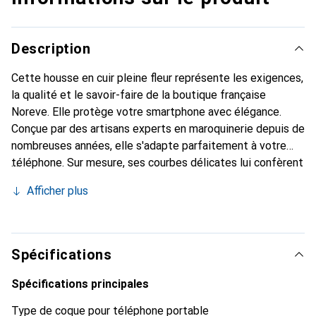
Description
Cette housse en cuir pleine fleur représente les exigences,
la qualité et le savoir-faire de la boutique française
Noreve. Elle protège votre smartphone avec élégance.
Conçue par des artisans experts en maroquinerie depuis de
nombreuses années, elle s'adapte parfaitement à votre
téléphone. Sur mesure, ses courbes délicates lui confèrent
une véritable seconde peau. Elle devient l'accessoire chic
Afficher plus
et indispensable de votre smartphone. Reconnaître
internationalement pour ses produits de haute qualité, la
marque Noreve est un choix sûr pour une clientèle
exigeante.
Spécifications
Spécifications principales
Type de coque pour téléphone portable