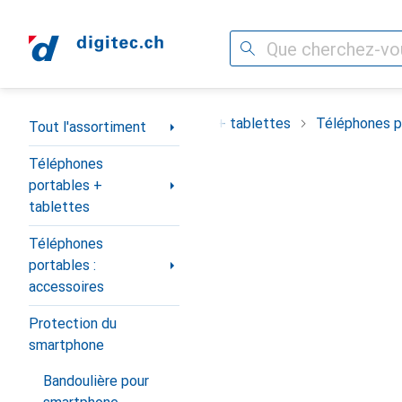
Recherche
Navigation par catégorie
ortiment
Téléphones portables + tablettes
Téléphones po
Tout l'assortiment
Téléphones
portables +
tablettes
Téléphones
portables :
accessoires
Protection du
smartphone
Bandoulière pour