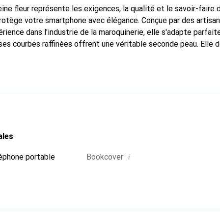
ine fleur représente les exigences, la qualité et le savoir-faire 
 protège votre smartphone avec élégance. Conçue par des artisa
rience dans l'industrie de la maroquinerie, elle s'adapte parfai
ses courbes raffinées offrent une véritable seconde peau. Elle d
pour votre smartphone. La marque Noreve est reconnue internati
é et constitue un choix fiable pour une clientèle exigeante.
ales
i
éphone portable
Bookcover