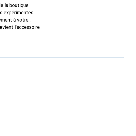
de la boutique
ns expérimentés
tement à votre
evient l'accessoire
onalement pour ses