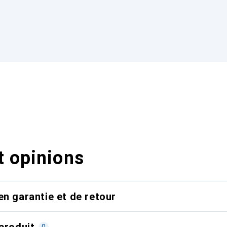
t opinions
en garantie et de retour
produit
0