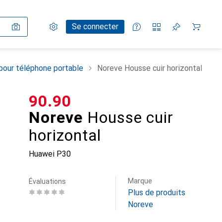
Paramètres
Compte client
Listes de comparaison
Listes d'envies
Panier
Se connecter
pour téléphone portable
Noreve Housse cuir horizontal
CHF
90.90
Noreve
Housse cuir
horizontal
Huawei P30
Marque
Évaluations
Plus de produits
Noreve