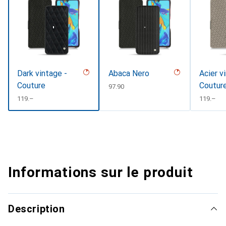
Dark vintage -
Abaca Nero
Acier v
Couture
Coutur
CHF
97.90
CHF
119.–
CHF
119.–
Informations sur le produit
Description