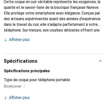
Cette coque en cuir véritable représente les exigences, la
qualité et le savoir-faire de la boutique française Noreve.
Elle protège votre smartphone avec élégance. Conçue par
des artisans expérimentés ayant des années d'expérience
dans le travail du cuir, elle s'adapte parfaitement à votre
téléphone. Sur mesure, ses courbes délicates offrent une
véritable seconde peau. Elle devient l'accessoire chic et
Afficher plus
indispensable pour votre smartphone. Reconnaître
internationalement pour ses produits de haute qualité, la
marque Noreve est un choix fiable pour une clientèle
exigeante.
Spécifications
Spécifications principales
Type de coque pour téléphone portable
i
Bookcover
Afficher plus