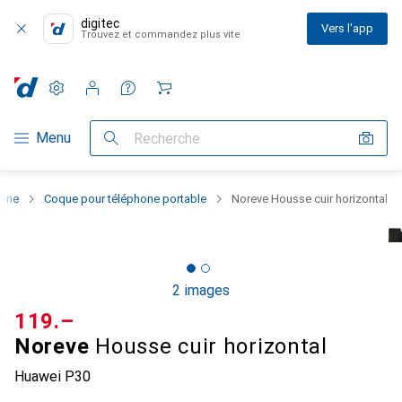
digitec
Vers l'app
Trouvez et commandez plus vite
Paramètres
Compte client
Listes de comparaison
Listes d'envies
Panier
Navigation par catégorie
Menu
Recherche
hone
Coque pour téléphone portable
Noreve Housse cuir horizontal
2 images
CHF
119.–
Noreve
Housse cuir horizontal
Huawei P30