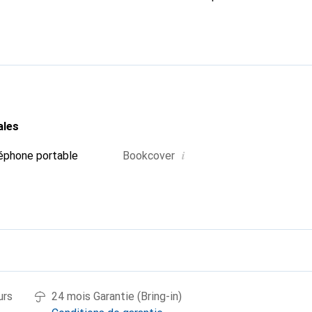
e smartphone. Reconnaître internationalement pour ses produits 
oix fiable pour une clientèle exigeante.
ales
i
éphone portable
Bookcover
urs
24 mois Garantie (Bring-in)