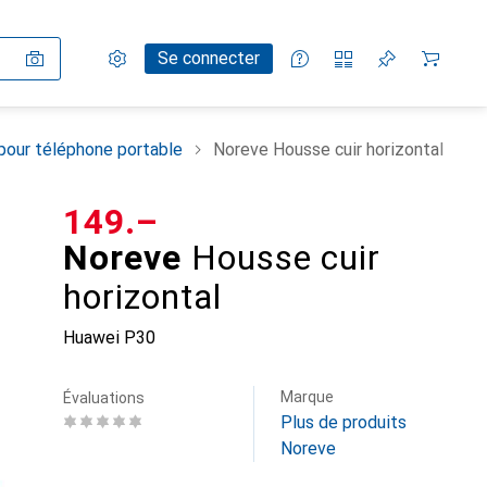
Paramètres
Compte client
Listes de comparaison
Listes d'envies
Panier
Se connecter
pour téléphone portable
Noreve Housse cuir horizontal
CHF
149.–
Noreve
Housse cuir
horizontal
Huawei P30
Marque
Évaluations
Plus de produits
Noreve