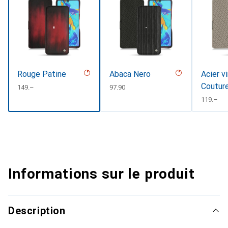
Rouge Patine
Abaca Nero
Acier v
Coutur
CHF
149.–
CHF
97.90
CHF
119.–
Informations sur le produit
Description