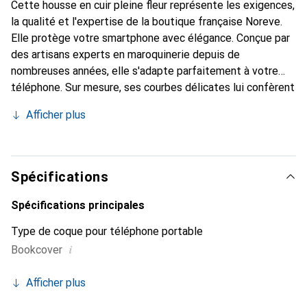
Cette housse en cuir pleine fleur représente les exigences,
la qualité et l'expertise de la boutique française Noreve.
Elle protège votre smartphone avec élégance. Conçue par
des artisans experts en maroquinerie depuis de
nombreuses années, elle s'adapte parfaitement à votre
téléphone. Sur mesure, ses courbes délicates lui confèrent
une véritable seconde peau. Elle devient l'accessoire chic
Afficher plus
et indispensable de votre smartphone. Reconnaître à
l'international pour ses produits de haute qualité, la
marque Noreve est un choix sûr pour une clientèle
exigeante.
Spécifications
Spécifications principales
Type de coque pour téléphone portable
i
Bookcover
Afficher plus