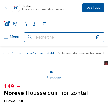
digitec
Vers l'app
Trouvez et commandez plus vite
Paramètres
Compte client
Listes de comparaison
Listes d'envies
Panier
Navigation par catégorie
Menu
Recherche
hone
Coque pour téléphone portable
Noreve Housse cuir horizontal
2 images
CHF
149.–
Noreve
Housse cuir horizontal
Huawei P30