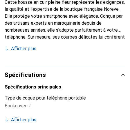
Cette housse en cuir pleine fleur représente les exigences,
la qualité et l'expertise de la boutique française Noreve.
Elle protège votre smartphone avec élégance. Conçue par
des artisans experts en maroquinerie depuis de
nombreuses années, elle s'adapte parfaitement à votre
téléphone. Sur mesure, ses courbes délicates lui confèrent
une véritable seconde peau. Elle devient un accessoire
Afficher plus
chic et essentiel de votre smartphone. Reconnaissable à
l'international pour ses produits de haute qualité, la
marque Noreve est un choix sûr pour une clientèle
exigeante.
Spécifications
Spécifications principales
Type de coque pour téléphone portable
i
Bookcover
Afficher plus