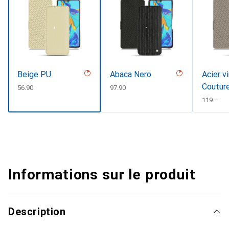
Beige PU
Abaca Nero
Acier v
Coutur
CHF
56.90
CHF
97.90
CHF
119.–
Informations sur le produit
Description