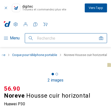
digitec
Vers l'app
Trouvez et commandez plus vite
Paramètres
Compte client
Listes de comparaison
Listes d'envies
Panier
Navigation par catégorie
Menu
Recherche
hone
Coque pour téléphone portable
Noreve Housse cuir horizontal
2 images
CHF
56.90
Noreve
Housse cuir horizontal
Huawei P30