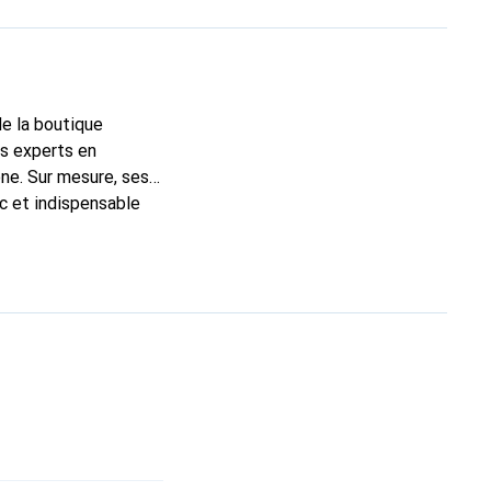
de la boutique
ns experts en
ne. Sur mesure, ses
ic et indispensable
té, la marque Noreve