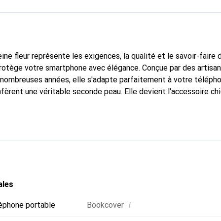
ine fleur représente les exigences, la qualité et le savoir-faire 
protège votre smartphone avec élégance. Conçue par des artisa
nombreuses années, elle s'adapte parfaitement à votre télépho
nfèrent une véritable seconde peau. Elle devient l'accessoire ch
connaître internationalement pour ses produits de haute quali
e clientèle exigeante.
ales
i
éphone portable
Bookcover