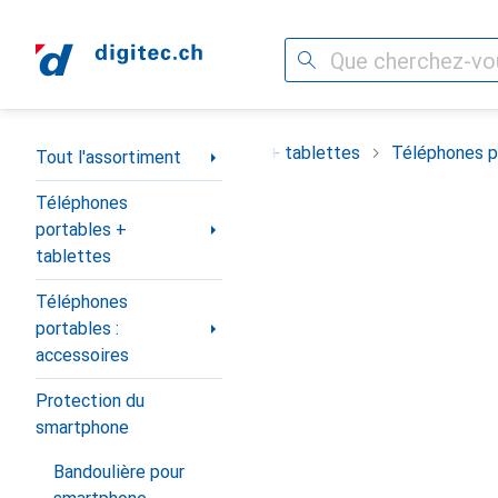
Recherche
Navigation par catégorie
ortiment
Téléphones portables + tablettes
Téléphones po
Tout l'assortiment
Téléphones
portables +
tablettes
Téléphones
portables :
accessoires
Protection du
smartphone
Bandoulière pour