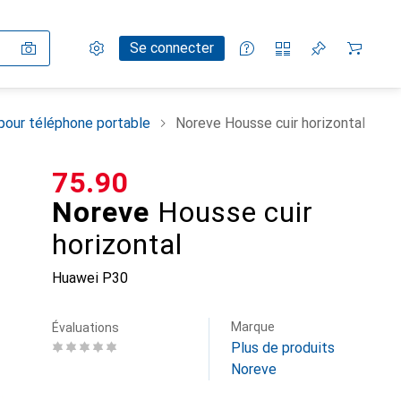
Paramètres
Compte client
Listes de comparaison
Listes d'envies
Panier
Se connecter
pour téléphone portable
Noreve Housse cuir horizontal
CHF
75.90
Noreve
Housse cuir
horizontal
Huawei P30
Marque
Évaluations
Plus de produits
Noreve