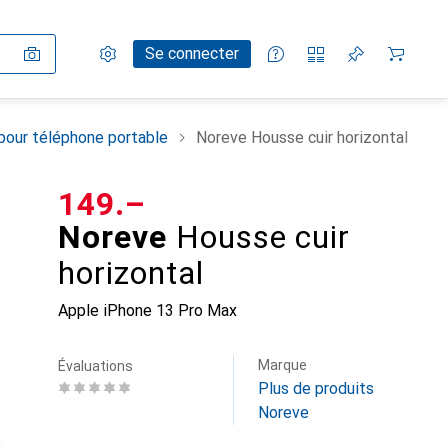
Paramètres
Compte client
Listes de comparaison
Listes d'envies
Panier
Se connecter
pour téléphone portable
Noreve Housse cuir horizontal
CHF
149.–
Noreve
Housse cuir
horizontal
Apple iPhone 13 Pro Max
Marque
Évaluations
Plus de produits
Noreve