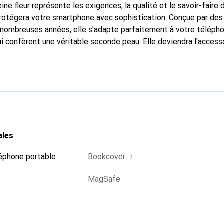
ine fleur représente les exigences, la qualité et le savoir-faire 
protégera votre smartphone avec sophistication. Conçue par des
nombreuses années, elle s'adapte parfaitement à votre téléphon
i confèrent une véritable seconde peau. Elle deviendra l'accesso
 smartphone. Reconnu internationalement pour ses produits hau
oix fiable pour une clientèle exigeante.
ales
i
éphone portable
Bookcover
MagSafe