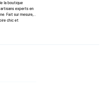
de la boutique
 artisans experts en
e. Fait sur mesure,
ire chic et
t de gamme, la