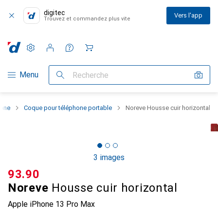
digitec
Vers l'app
Trouvez et commandez plus vite
Paramètres
Compte client
Listes de comparaison
Listes d'envies
Panier
Navigation par catégorie
Menu
Recherche
hone
Coque pour téléphone portable
Noreve Housse cuir horizontal
3 images
CHF
93.90
Noreve
Housse cuir horizontal
Apple iPhone 13 Pro Max