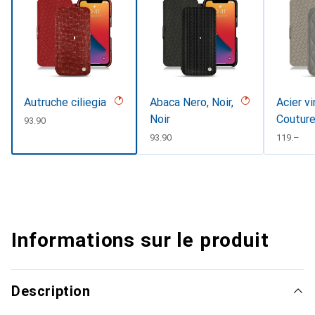
Autruche ciliegia
Abaca Nero, Noir,
Acier vi
Noir
Coutur
CHF
93.90
CHF
93.90
CHF
119.–
Informations sur le produit
Description