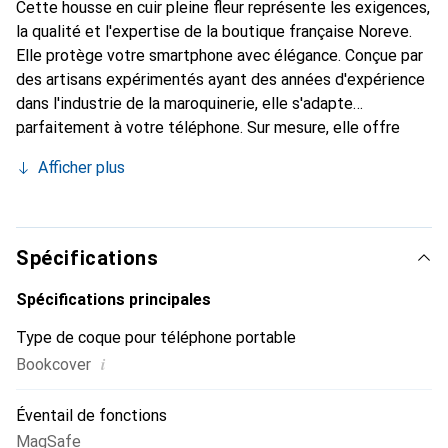
Cette housse en cuir pleine fleur représente les exigences,
la qualité et l'expertise de la boutique française Noreve.
Elle protège votre smartphone avec élégance. Conçue par
des artisans expérimentés ayant des années d'expérience
dans l'industrie de la maroquinerie, elle s'adapte
parfaitement à votre téléphone. Sur mesure, elle offre
avec ses courbes délicates une véritable seconde peau.
Afficher plus
Elle devient l'accessoire chic et indispensable pour votre
smartphone. La marque Noreve est reconnue
internationalement pour ses produits de haute qualité et
constitue un choix fiable pour une clientèle exigeante.
Spécifications
Spécifications principales
Type de coque pour téléphone portable
i
Bookcover
Éventail de fonctions
MagSafe