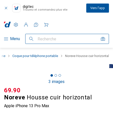
digitec
Vers l'app
Trouvez et commandez plus vite
Paramètres
Compte client
Listes de comparaison
Listes d'envies
Panier
Navigation par catégorie
Menu
Recherche
hone
Coque pour téléphone portable
Noreve Housse cuir horizontal
3 images
CHF
69.90
Noreve
Housse cuir horizontal
Apple iPhone 13 Pro Max