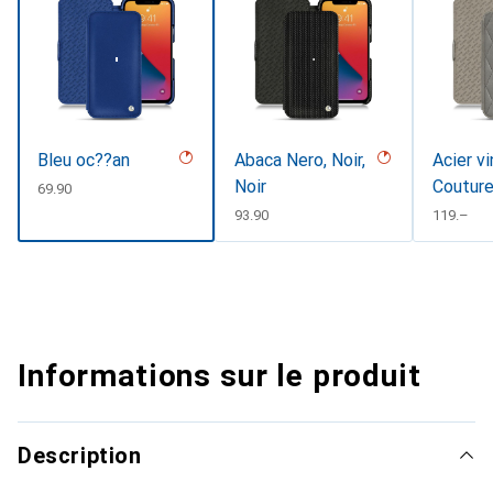
Bleu oc??an
Abaca Nero, Noir,
Acier vi
Noir
Coutur
CHF
69.90
CHF
93.90
CHF
119.–
Informations sur le produit
Description