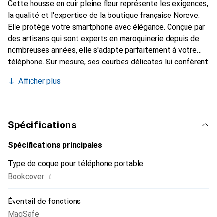
Cette housse en cuir pleine fleur représente les exigences,
la qualité et l'expertise de la boutique française Noreve.
Elle protège votre smartphone avec élégance. Conçue par
des artisans qui sont experts en maroquinerie depuis de
nombreuses années, elle s'adapte parfaitement à votre
téléphone. Sur mesure, ses courbes délicates lui confèrent
une véritable seconde peau. Elle devient l'accessoire chic
Afficher plus
et indispensable pour votre smartphone. Reconnaître
internationalement pour ses produits de haute qualité, la
marque Noreve est un choix sûr pour une clientèle
exigeante.
Spécifications
Spécifications principales
Type de coque pour téléphone portable
i
Bookcover
Éventail de fonctions
MagSafe