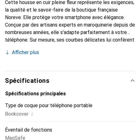
Cette housse en cuir pleine fleur représente les exigences,
la qualité et le savoir-faire de la boutique française
Noreve. Elle protège votre smartphone avec élégance.
Conçue par des artisans experts en maroquinerie depuis de
nombreuses années, elle s'adapte parfaitement à votre
téléphone. Sur mesure, ses courbes délicates lui confèrent
une véritable seconde peau. Elle devient l'accessoire chic
Afficher plus
et indispensable de votre smartphone. Reconnaître
internationalement pour ses produits de haute qualité, la
marque Noreve est un choix sûr pour une clientèle
exigeante.
Spécifications
Spécifications principales
Type de coque pour téléphone portable
i
Bookcover
Éventail de fonctions
MagSafe