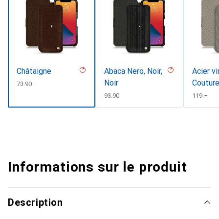
Châtaigne
Abaca Nero, Noir,
Acier vi
Noir
Coutur
CHF
73.90
CHF
93.90
CHF
119.–
Informations sur le produit
Description