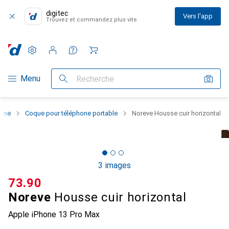
digitec
Vers l'app
Trouvez et commandez plus vite
Paramètres
Compte client
Listes de comparaison
Listes d'envies
Panier
Navigation par catégorie
Menu
Recherche
hone
Coque pour téléphone portable
Noreve Housse cuir horizontal
3 images
CHF
73.90
Noreve
Housse cuir horizontal
Apple iPhone 13 Pro Max