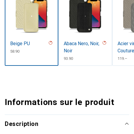
Beige PU
Abaca Nero, Noir,
Acier vi
Noir
Coutur
CHF
58.90
CHF
93.90
CHF
119.–
Informations sur le produit
Description