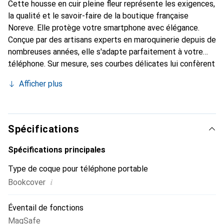
Cette housse en cuir pleine fleur représente les exigences,
la qualité et le savoir-faire de la boutique française
Noreve. Elle protège votre smartphone avec élégance.
Conçue par des artisans experts en maroquinerie depuis de
nombreuses années, elle s'adapte parfaitement à votre
téléphone. Sur mesure, ses courbes délicates lui confèrent
une véritable seconde peau. Elle devient l'accessoire chic
Afficher plus
et indispensable pour votre smartphone. La marque
Noreve est reconnue internationalement pour ses produits
de haute qualité et constitue un choix sûr pour une
clientèle exigeante.
Spécifications
Spécifications principales
Type de coque pour téléphone portable
i
Bookcover
Éventail de fonctions
MagSafe