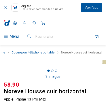
digitec
Vers l'app
Trouvez et commandez plus vite
Paramètres
Compte client
Listes de comparaison
Listes d'envies
Panier
Navigation par catégorie
Menu
Recherche
hone
Coque pour téléphone portable
Noreve Housse cuir horizontal
3 images
CHF
58.90
Noreve
Housse cuir horizontal
Apple iPhone 13 Pro Max