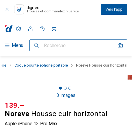
digitec
Vers l'app
Trouvez et commandez plus vite
Paramètres
Compte client
Listes de comparaison
Listes d'envies
Panier
Navigation par catégorie
Menu
Recherche
hone
Coque pour téléphone portable
Noreve Housse cuir horizontal
3 images
CHF
139.–
Noreve
Housse cuir horizontal
Apple iPhone 13 Pro Max