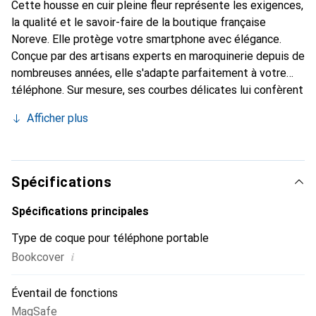
Cette housse en cuir pleine fleur représente les exigences,
la qualité et le savoir-faire de la boutique française
Noreve. Elle protège votre smartphone avec élégance.
Conçue par des artisans experts en maroquinerie depuis de
nombreuses années, elle s'adapte parfaitement à votre
téléphone. Sur mesure, ses courbes délicates lui confèrent
une véritable seconde peau. Elle devient l'accessoire chic
Afficher plus
et indispensable pour votre smartphone. Reconnaissance
internationale pour ses produits de haute qualité, la
marque Noreve est un choix sûr pour une clientèle
exigeante.
Spécifications
Spécifications principales
Type de coque pour téléphone portable
i
Bookcover
Éventail de fonctions
MagSafe