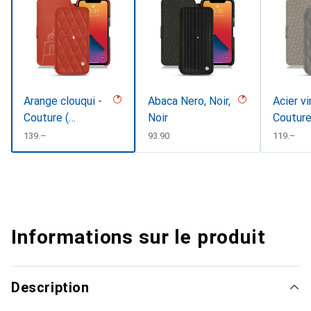
Arange clouqui -
Abaca Nero, Noir,
Acier vi
Couture (
Noir
Coutur
Pantone
CHF
139.–
CHF
93.90
CHF
119.–
#D33108 )
Informations sur le produit
Description