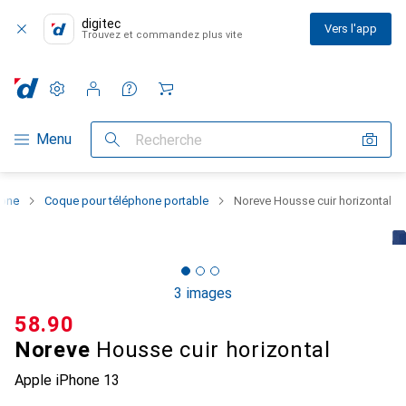
digitec
Vers l'app
Trouvez et commandez plus vite
Paramètres
Compte client
Listes de comparaison
Listes d'envies
Panier
Navigation par catégorie
Menu
Recherche
hone
Coque pour téléphone portable
Noreve Housse cuir horizontal
3 images
CHF
58.90
Noreve
Housse cuir horizontal
Apple iPhone 13