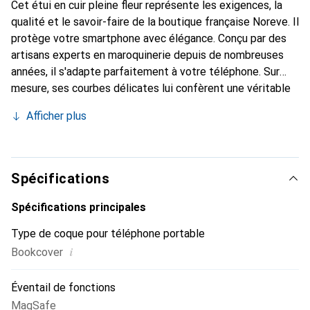
Cet étui en cuir pleine fleur représente les exigences, la
qualité et le savoir-faire de la boutique française Noreve. Il
protège votre smartphone avec élégance. Conçu par des
artisans experts en maroquinerie depuis de nombreuses
années, il s'adapte parfaitement à votre téléphone. Sur
mesure, ses courbes délicates lui confèrent une véritable
seconde peau. Il devient l'accessoire chic et indispensable
Afficher plus
de votre smartphone. Reconnu internationalement pour
ses produits de haute qualité, la marque Noreve est un
choix sûr pour une clientèle exigeante.
Spécifications
Spécifications principales
Type de coque pour téléphone portable
i
Bookcover
Éventail de fonctions
MagSafe