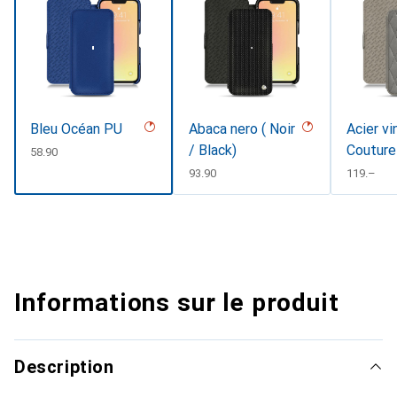
Bleu Océan PU
Abaca nero ( Noir
Acier vi
/ Black)
Couture
CHF
58.90
CHF
93.90
CHF
119.–
Informations sur le produit
Description