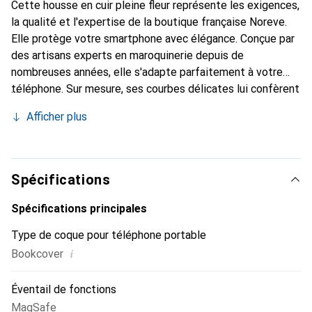
Cette housse en cuir pleine fleur représente les exigences,
la qualité et l'expertise de la boutique française Noreve.
Elle protège votre smartphone avec élégance. Conçue par
des artisans experts en maroquinerie depuis de
nombreuses années, elle s'adapte parfaitement à votre
téléphone. Sur mesure, ses courbes délicates lui confèrent
une véritable seconde peau. Elle devient l'accessoire chic
Afficher plus
et indispensable de votre smartphone. Reconnaître
internationalement pour ses produits de haute qualité, la
marque Noreve est un choix sûr pour une clientèle
exigeante.
Spécifications
Spécifications principales
Type de coque pour téléphone portable
i
Bookcover
Éventail de fonctions
MagSafe