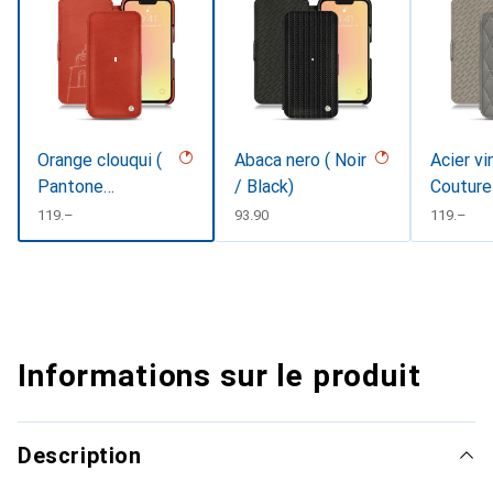
Orange clouqui (
Abaca nero ( Noir
Acier vi
Pantone
/ Black)
Couture
#D33108 )
CHF
119.–
CHF
93.90
CHF
119.–
Informations sur le produit
Description