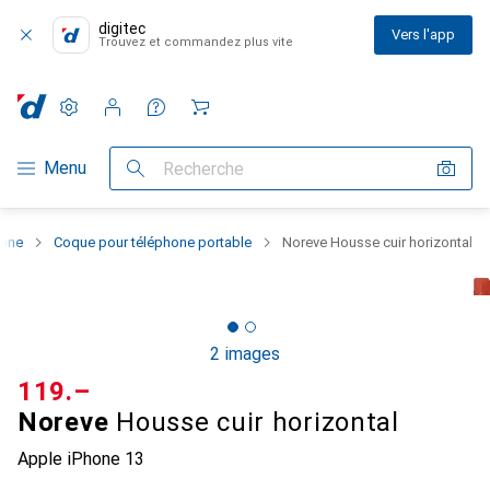
digitec
Vers l'app
Trouvez et commandez plus vite
Paramètres
Compte client
Listes de comparaison
Listes d'envies
Panier
Navigation par catégorie
Menu
Recherche
hone
Coque pour téléphone portable
Noreve Housse cuir horizontal
2 images
CHF
119.–
Noreve
Housse cuir horizontal
Apple iPhone 13