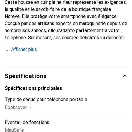
Cette housse en cuir pleine fleur représente les exigences,
la qualité et le savoir-faire de la boutique française
Noreve. Elle protège votre smartphone avec élégance.
Conçue par des artisans experts en maroquinerie depuis de
nombreuses années, elle s'adapte parfaitement à votre
téléphone. Sur mesure, ses courbes délicates lui donnent
une véritable seconde peau. Elle devient l'accessoire chic
Afficher plus
et indispensable pour votre smartphone. La marque
Noreve est reconnue internationalement pour ses produits
de haute qualité et constitue un choix sûr pour une
clientèle exigeante.
Spécifications
Spécifications principales
Type de coque pour téléphone portable
i
Bookcover
Éventail de fonctions
MagSafe