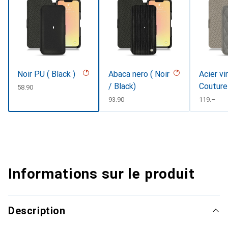
Noir PU ( Black )
Abaca nero ( Noir
Acier vi
/ Black)
Couture
CHF
58.90
CHF
93.90
CHF
119.–
Informations sur le produit
Description