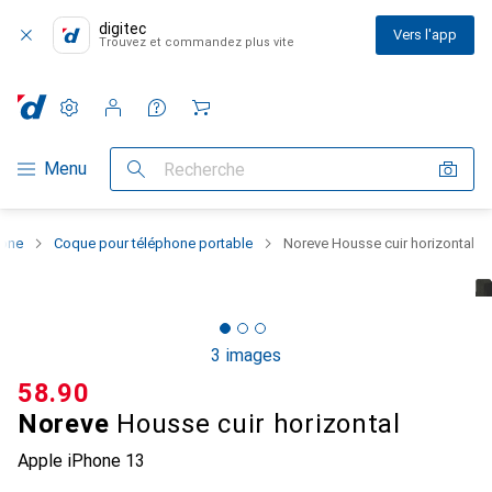
digitec
Vers l'app
Trouvez et commandez plus vite
Paramètres
Compte client
Listes de comparaison
Listes d'envies
Panier
Navigation par catégorie
Menu
Recherche
hone
Coque pour téléphone portable
Noreve Housse cuir horizontal
3 images
CHF
58.90
Noreve
Housse cuir horizontal
Apple iPhone 13