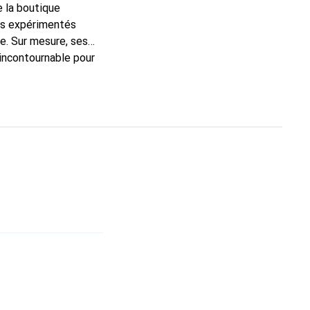
e la boutique
ns expérimentés
e. Sur mesure, ses
 incontournable pour
 de haute qualité et