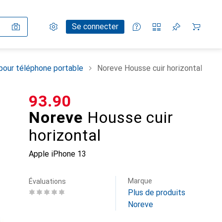
Paramètres
Compte client
Listes de comparaison
Listes d'envies
Panier
Se connecter
pour téléphone portable
Noreve Housse cuir horizontal
CHF
93.90
Noreve
Housse cuir
horizontal
Apple iPhone 13
Marque
Évaluations
Plus de produits
Noreve