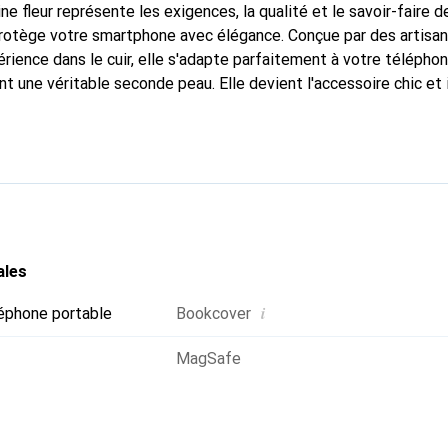
ne fleur représente les exigences, la qualité et le savoir-faire d
 protège votre smartphone avec élégance. Conçue par des artisa
rience dans le cuir, elle s'adapte parfaitement à votre téléphon
nt une véritable seconde peau. Elle devient l'accessoire chic et
arque Noreve est reconnue internationalement pour ses produits
e pour une clientèle exigeante.
ales
i
éphone portable
Bookcover
MagSafe