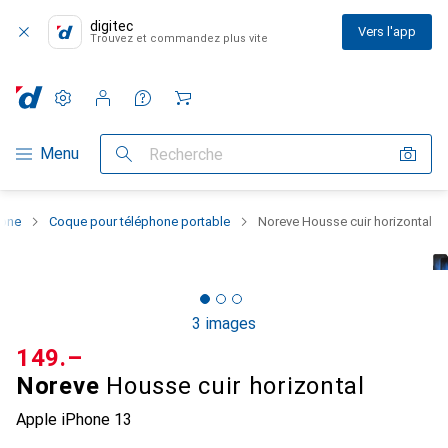
digitec
Vers l'app
Trouvez et commandez plus vite
Paramètres
Compte client
Listes de comparaison
Listes d'envies
Panier
Navigation par catégorie
Menu
Recherche
hone
Coque pour téléphone portable
Noreve Housse cuir horizontal
3 images
CHF
149.–
Noreve
Housse cuir horizontal
Apple iPhone 13