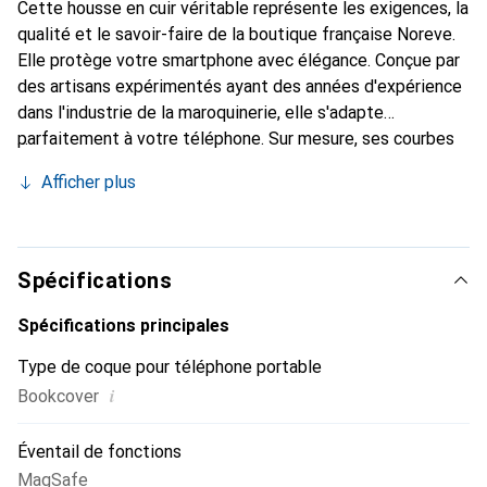
Cette housse en cuir véritable représente les exigences, la
qualité et le savoir-faire de la boutique française Noreve.
Elle protège votre smartphone avec élégance. Conçue par
des artisans expérimentés ayant des années d'expérience
dans l'industrie de la maroquinerie, elle s'adapte
parfaitement à votre téléphone. Sur mesure, ses courbes
délicates lui confèrent une véritable seconde peau. Elle
Afficher plus
devient l'accessoire chic et indispensable pour votre
smartphone. Reconnaître internationalement pour ses
produits de haute qualité, la marque Noreve est un choix
fiable pour une clientèle exigeante.
Spécifications
Spécifications principales
Type de coque pour téléphone portable
i
Bookcover
Éventail de fonctions
MagSafe