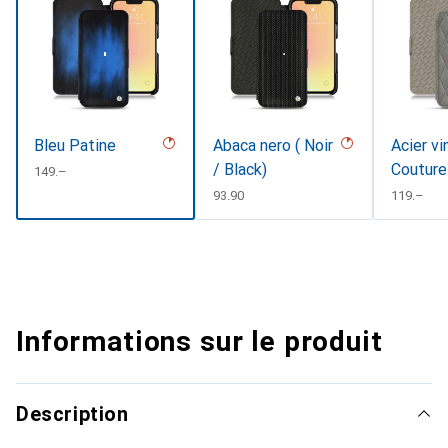
Bleu Patine
Abaca nero ( Noir
Acier vi
/ Black)
Couture
CHF
149.–
CHF
93.90
CHF
119.–
Informations sur le produit
Description