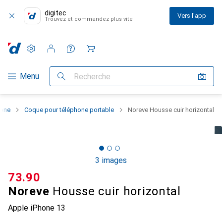
digitec
Vers l'app
Trouvez et commandez plus vite
Paramètres
Compte client
Listes de comparaison
Listes d'envies
Panier
Navigation par catégorie
Menu
Recherche
hone
Coque pour téléphone portable
Noreve Housse cuir horizontal
3 images
CHF
73.90
Noreve
Housse cuir horizontal
Apple iPhone 13