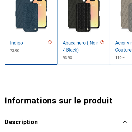
Indigo
Abaca nero ( Noir
Acier vi
/ Black)
Couture
CHF
73.90
CHF
93.90
CHF
119.–
Informations sur le produit
Description