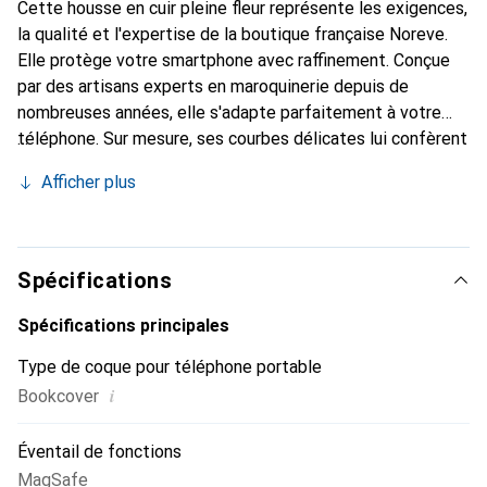
Cette housse en cuir pleine fleur représente les exigences,
la qualité et l'expertise de la boutique française Noreve.
Elle protège votre smartphone avec raffinement. Conçue
par des artisans experts en maroquinerie depuis de
nombreuses années, elle s'adapte parfaitement à votre
téléphone. Sur mesure, ses courbes délicates lui confèrent
une véritable seconde peau. Elle devient l'accessoire chic
Afficher plus
et indispensable pour votre smartphone. Reconnaître
internationalement pour ses produits de haute qualité, la
marque Noreve est un choix sûr pour une clientèle
exigeante.
Spécifications
Spécifications principales
Type de coque pour téléphone portable
i
Bookcover
Éventail de fonctions
MagSafe