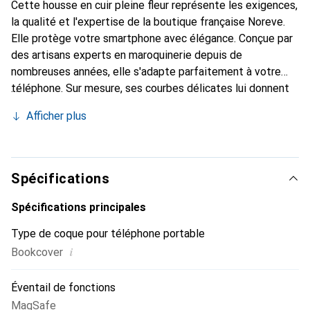
Cette housse en cuir pleine fleur représente les exigences,
la qualité et l'expertise de la boutique française Noreve.
Elle protège votre smartphone avec élégance. Conçue par
des artisans experts en maroquinerie depuis de
nombreuses années, elle s'adapte parfaitement à votre
téléphone. Sur mesure, ses courbes délicates lui donnent
une véritable seconde peau. Elle devient l'accessoire
Afficher plus
élégant et indispensable pour votre smartphone.
Reconnaître internationalement pour ses produits de
haute qualité, la marque Noreve est un choix sûr pour une
clientèle exigeante.
Spécifications
Spécifications principales
Type de coque pour téléphone portable
i
Bookcover
Éventail de fonctions
MagSafe