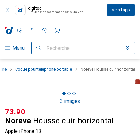
digitec
Vers l'app
Trouvez et commandez plus vite
Paramètres
Compte client
Listes de comparaison
Listes d'envies
Panier
Navigation par catégorie
Menu
Recherche
hone
Coque pour téléphone portable
Noreve Housse cuir horizontal
3 images
CHF
73.90
Noreve
Housse cuir horizontal
Apple iPhone 13