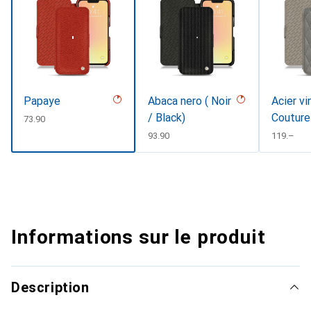
Papaye
Abaca nero ( Noir
Acier vi
/ Black)
Couture
CHF
73.90
CHF
93.90
CHF
119.–
Informations sur le produit
Description