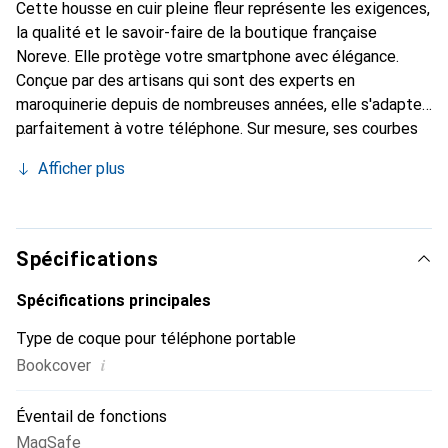
Cette housse en cuir pleine fleur représente les exigences,
la qualité et le savoir-faire de la boutique française
Noreve. Elle protège votre smartphone avec élégance.
Conçue par des artisans qui sont des experts en
maroquinerie depuis de nombreuses années, elle s'adapte
parfaitement à votre téléphone. Sur mesure, ses courbes
délicates lui confèrent une véritable seconde peau. Elle
Afficher plus
devient un accessoire chic et indispensable pour votre
smartphone. Reconnaître internationalement pour ses
produits de haute qualité, la marque Noreve est un choix
sûr pour une clientèle exigeante.
Spécifications
Spécifications principales
Type de coque pour téléphone portable
i
Bookcover
Éventail de fonctions
MagSafe