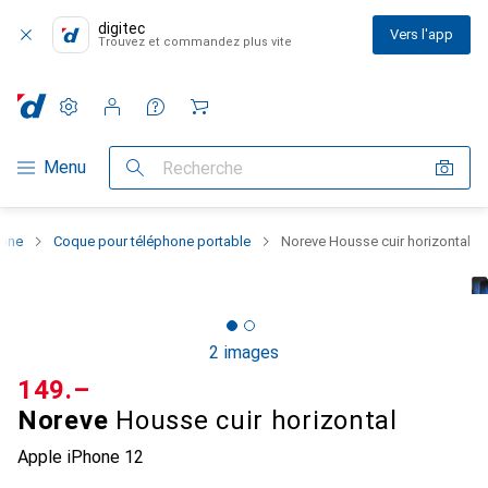
digitec
Vers l'app
Trouvez et commandez plus vite
Paramètres
Compte client
Listes de comparaison
Listes d'envies
Panier
Navigation par catégorie
Menu
Recherche
hone
Coque pour téléphone portable
Noreve Housse cuir horizontal
2 images
CHF
149.–
Noreve
Housse cuir horizontal
Apple iPhone 12