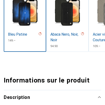
Bleu Patine
Abaca Nero, Noir,
Acier v
Noir
Coutur
CHF
149.–
CHF
94.90
CHF
109.–
Informations sur le produit
Description