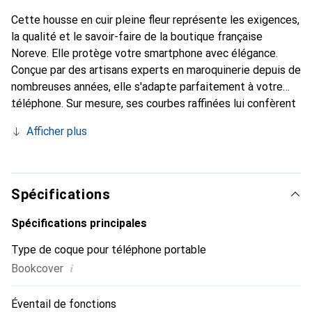
Cette housse en cuir pleine fleur représente les exigences,
la qualité et le savoir-faire de la boutique française
Noreve. Elle protège votre smartphone avec élégance.
Conçue par des artisans experts en maroquinerie depuis de
nombreuses années, elle s'adapte parfaitement à votre
téléphone. Sur mesure, ses courbes raffinées lui confèrent
une véritable seconde peau. Elle devient l'accessoire chic
Afficher plus
et indispensable pour votre smartphone. Reconnaissable à
l'international pour ses produits de haute qualité, la
marque Noreve est un choix sûr pour une clientèle
exigeante.
Spécifications
Spécifications principales
Type de coque pour téléphone portable
i
Bookcover
Éventail de fonctions