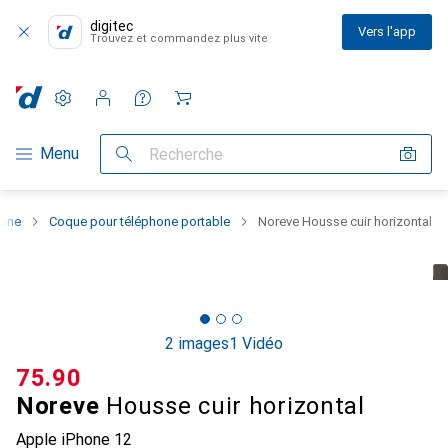
digitec
Vers l'app
Trouvez et commandez plus vite
Paramètres
Compte client
Listes de comparaison
Listes d'envies
Panier
Navigation par catégorie
Menu
Recherche
hone
Coque pour téléphone portable
Noreve Housse cuir horizontal
2 images
1 Vidéo
CHF
75.90
Noreve
Housse cuir horizontal
Apple iPhone 12