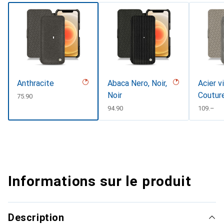
Anthracite
Abaca Nero, Noir,
Acier v
Noir
Coutur
CHF
75.90
CHF
94.90
CHF
109.–
Informations sur le produit
Description