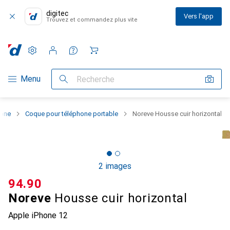
digitec
Vers l'app
Trouvez et commandez plus vite
Paramètres
Compte client
Listes de comparaison
Listes d'envies
Panier
Navigation par catégorie
Menu
Recherche
hone
Coque pour téléphone portable
Noreve Housse cuir horizontal
2 images
CHF
94.90
Noreve
Housse cuir horizontal
Apple iPhone 12