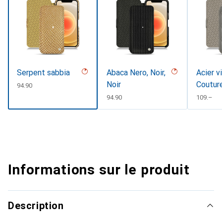
Serpent sabbia
Abaca Nero, Noir,
Acier v
Noir
Coutur
CHF
94.90
CHF
94.90
CHF
109.–
Informations sur le produit
Description