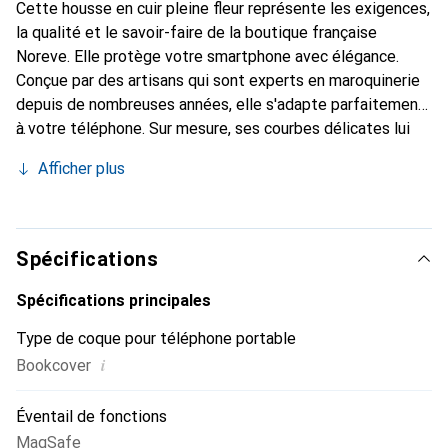
Cette housse en cuir pleine fleur représente les exigences,
la qualité et le savoir-faire de la boutique française
Noreve. Elle protège votre smartphone avec élégance.
Conçue par des artisans qui sont experts en maroquinerie
depuis de nombreuses années, elle s'adapte parfaitement
à votre téléphone. Sur mesure, ses courbes délicates lui
confèrent une véritable seconde peau. Elle devient
Afficher plus
l'accessoire chic et indispensable pour votre smartphone.
Reconnaissante à l'international pour ses produits de
haute qualité, la marque Noreve est un choix fiable pour
une clientèle exigeante.
Spécifications
Spécifications principales
Type de coque pour téléphone portable
i
Bookcover
Éventail de fonctions
MagSafe