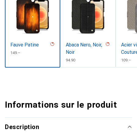
Fauve Patine
Abaca Nero, Noir,
Acier v
Noir
Coutur
CHF
149.–
CHF
94.90
CHF
109.–
Informations sur le produit
Description