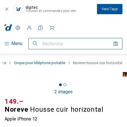
digitec
Vers l'app
Trouvez et commandez plus vite
Paramètres
Compte client
Listes de comparaison
Listes d'envies
Panier
Navigation par catégorie
Menu
Recherche
hone
Coque pour téléphone portable
Noreve Housse cuir horizontal
2 images
CHF
149.–
Noreve
Housse cuir horizontal
Apple iPhone 12