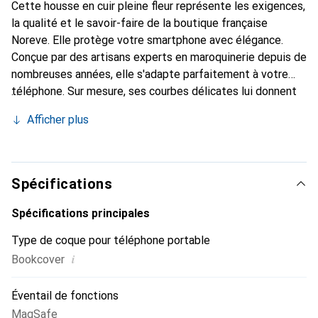
Cette housse en cuir pleine fleur représente les exigences,
la qualité et le savoir-faire de la boutique française
Noreve. Elle protège votre smartphone avec élégance.
Conçue par des artisans experts en maroquinerie depuis de
nombreuses années, elle s'adapte parfaitement à votre
téléphone. Sur mesure, ses courbes délicates lui donnent
une véritable seconde peau. Elle devient un accessoire
Afficher plus
chic et essentiel de votre smartphone. Reconnaître
internationalement pour ses produits de haute qualité, la
marque Noreve est un choix sûr pour une clientèle
exigeante.
Spécifications
Spécifications principales
Type de coque pour téléphone portable
i
Bookcover
Éventail de fonctions
MagSafe