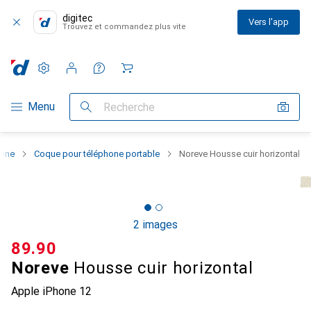
digitec
Vers l'app
Trouvez et commandez plus vite
Paramètres
Compte client
Listes de comparaison
Listes d'envies
Panier
Navigation par catégorie
Menu
Recherche
hone
Coque pour téléphone portable
Noreve Housse cuir horizontal
2 images
CHF
89.90
Noreve
Housse cuir horizontal
Apple iPhone 12