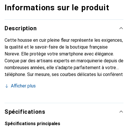
Informations sur le produit
Description
Cette housse en cuir pleine fleur représente les exigences,
la qualité et le savoir-faire de la boutique française
Noreve. Elle protège votre smartphone avec élégance.
Conçue par des artisans experts en maroquinerie depuis de
nombreuses années, elle s'adapte parfaitement à votre
téléphone. Sur mesure, ses courbes délicates lui confèrent
une véritable seconde peau. Elle devient l'accessoire chic
Afficher plus
et indispensable de votre smartphone. Reconnaître
internationalement pour ses produits de haute qualité, la
marque Noreve est un choix sûr pour une clientèle
exigeante.
Spécifications
Spécifications principales