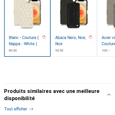
Blanc - Couture (
Abaca Nero, Noir,
Acier v
Nappa - White )
Noir
Coutur
CHF
89.90
CHF
94.90
CHF
109.–
Produits similaires avec une meilleure
disponibilité
Tout afficher