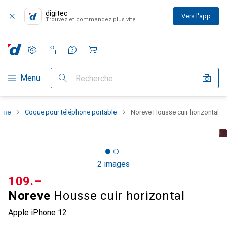
digitec
Vers l'app
Trouvez et commandez plus vite
Paramètres
Compte client
Listes de comparaison
Listes d'envies
Panier
Navigation par catégorie
Menu
Recherche
hone
Coque pour téléphone portable
Noreve Housse cuir horizontal
2 images
CHF
109.–
Noreve
Housse cuir horizontal
Apple iPhone 12