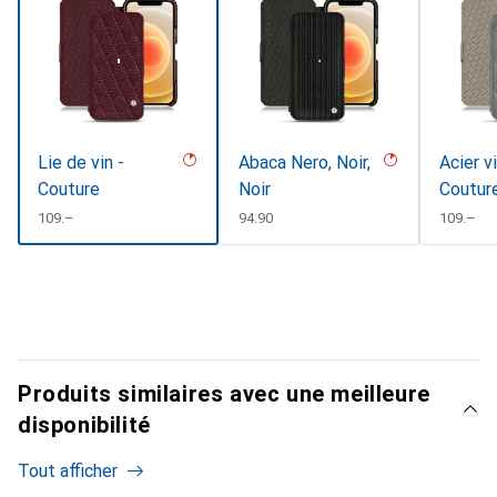
Lie de vin -
Abaca Nero, Noir,
Acier v
Couture
Noir
Coutur
CHF
109.–
CHF
94.90
CHF
109.–
Produits similaires avec une meilleure
disponibilité
Tout afficher