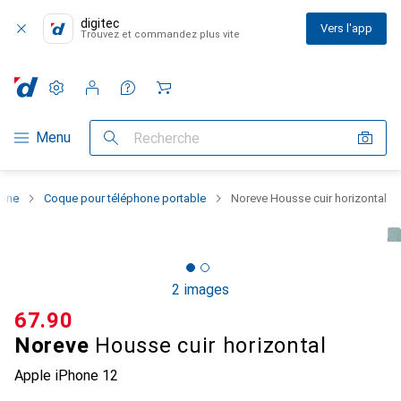
digitec
Vers l'app
Trouvez et commandez plus vite
Paramètres
Compte client
Listes de comparaison
Listes d'envies
Panier
Navigation par catégorie
Menu
Recherche
hone
Coque pour téléphone portable
Noreve Housse cuir horizontal
2 images
CHF
67.90
Noreve
Housse cuir horizontal
Apple iPhone 12