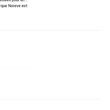
arque Noreve est
n bon choix pour le