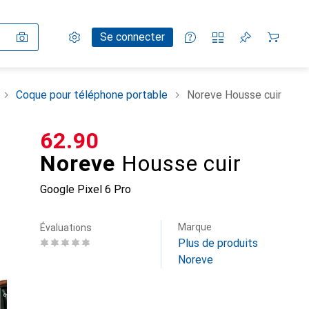
Paramètres
Compte client
Listes de comparaison
Listes d'envies
Panier
Se connecter
Coque pour téléphone portable
Noreve Housse cuir
CHF
62.90
Noreve
Housse cuir
Google Pixel 6 Pro
Marque
Évaluations
Plus de produits
Noreve