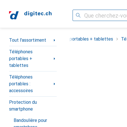
Recherche
Navigation par catégorie
Tout l'assortiment
Téléphones portables + tablettes
Té
Tout l'assortiment
Téléphones
portables +
tablettes
Téléphones
portables :
accessoires
Protection du
smartphone
Bandoulière pour