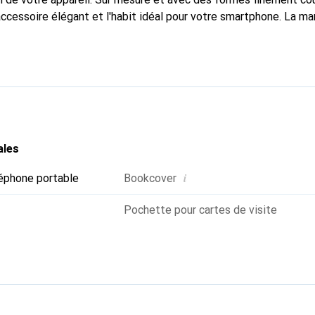
accessoire élégant et l'habit idéal pour votre smartphone. La m
ment pour ses produits de haute qualité et constitue toujours u
ales
i
éphone portable
Bookcover
Pochette pour cartes de visite