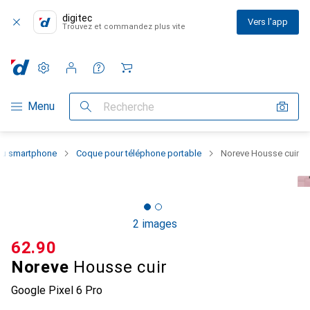
digitec
Vers l'app
Trouvez et commandez plus vite
Paramètres
Compte client
Listes de comparaison
Listes d'envies
Panier
Navigation par catégorie
Menu
Recherche
 du smartphone
Coque pour téléphone portable
Noreve Housse cuir
2 images
CHF
62.90
Noreve
Housse cuir
Google Pixel 6 Pro