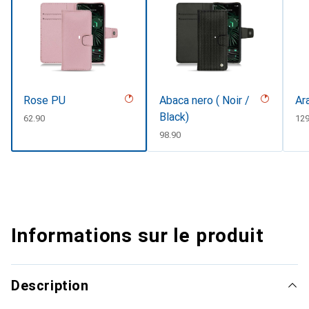
Rose PU
Abaca nero ( Noir /
Ar
Black)
CHF
62.90
CH
129
CHF
98.90
Informations sur le produit
Description