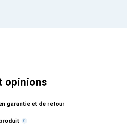
t opinions
en garantie et de retour
produit
0