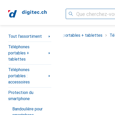
Recherche
Navigation par catégorie
Tout l'assortiment
Téléphones portables + tablettes
Té
Tout l'assortiment
Téléphones
portables +
tablettes
Téléphones
portables :
accessoires
Protection du
smartphone
Bandoulière pour