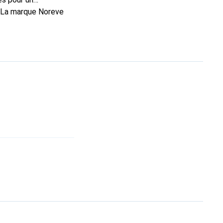
. La marque Noreve
rs un bon choix pour