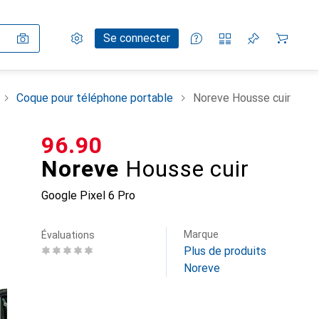
Paramètres
Compte client
Listes de comparaison
Listes d'envies
Panier
Se connecter
Coque pour téléphone portable
Noreve Housse cuir
CHF
96.90
Noreve
Housse cuir
Google Pixel 6 Pro
Marque
Évaluations
Plus de produits
Noreve