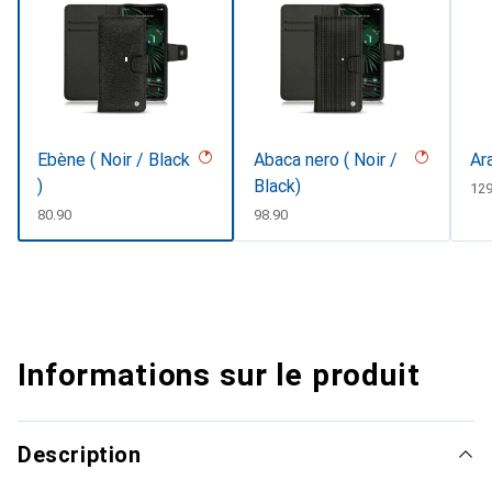
Ebène ( Noir / Black
Abaca nero ( Noir /
Ar
)
Black)
CH
129
CHF
80.90
CHF
98.90
Informations sur le produit
Description