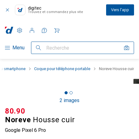
digitec
Vers l'app
Trouvez et commandez plus vite
Paramètres
Compte client
Listes de comparaison
Listes d'envies
Panier
Navigation par catégorie
Menu
Recherche
 du smartphone
Coque pour téléphone portable
Noreve Housse cuir
2 images
CHF
80.90
Noreve
Housse cuir
Google Pixel 6 Pro