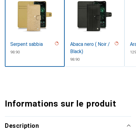
Serpent sabbia
Abaca nero ( Noir /
Ar
Black)
CHF
98.90
CH
129
CHF
98.90
Informations sur le produit
Description