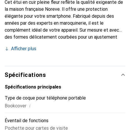
Cet étui en cuir pleine fleur reflète la qualité exigeante de
la maison française Noreve. Il offre une protection
élégante pour votre smartphone. Fabriqué depuis des
années par des experts en maroquinerie, il est le
complément idéal de votre appareil. Sur mesure et avec
des formes délicatement courbées pour un ajustement
parfait, c'est un accessoire élégant et le vêtement idéal
Afficher plus
pour votre smartphone. La marque Noreve est reconnue
internationalement pour ses produits de haute qualité et
reste toujours un excellent choix pour le client exigeant.
Spécifications
Spécifications principales
Type de coque pour téléphone portable
i
Bookcover
Éventail de fonctions
Pochette pour cartes de visite