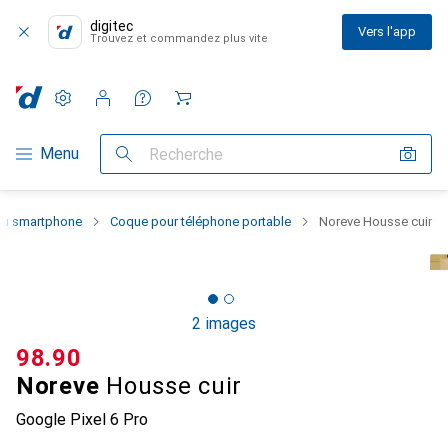
digitec
Vers l'app
Trouvez et commandez plus vite
Paramètres
Compte client
Listes de comparaison
Listes d'envies
Panier
Navigation par catégorie
Menu
Recherche
 du smartphone
Coque pour téléphone portable
Noreve Housse cuir
2 images
CHF
98.90
Noreve
Housse cuir
Google Pixel 6 Pro