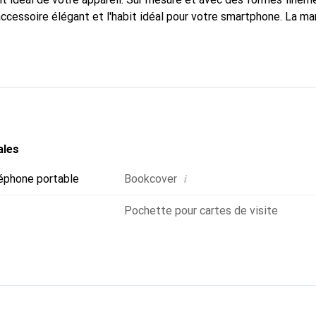
accessoire élégant et l'habit idéal pour votre smartphone. La m
ment pour ses produits de haute qualité et reste toujours un exc
ales
i
éphone portable
Bookcover
Pochette pour cartes de visite