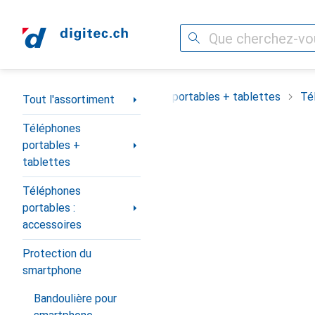
Recherche
Navigation par catégorie
Tout l'assortiment
Téléphones portables + tablettes
Té
Tout l'assortiment
Téléphones
portables +
tablettes
Téléphones
portables :
accessoires
Protection du
smartphone
Bandoulière pour