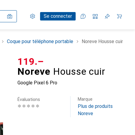
Paramètres
Compte client
Listes de comparaison
Listes d'envies
Panier
Se connecter
Coque pour téléphone portable
Noreve Housse cuir
CHF
119.–
Noreve
Housse cuir
Google Pixel 6 Pro
Marque
Évaluations
Plus de produits
Noreve