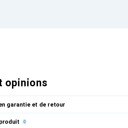
t opinions
en garantie et de retour
produit
0