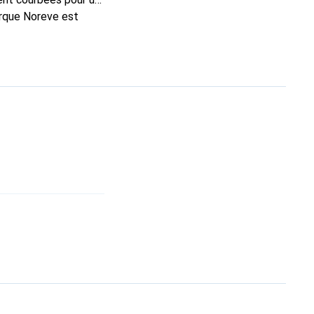
arque Noreve est
ellent choix pour le